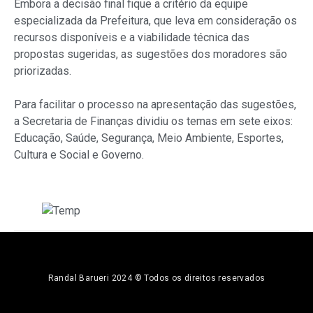
Embora a decisão final fique a critério da equipe
especializada da Prefeitura, que leva em consideração os
recursos disponíveis e a viabilidade técnica das
propostas sugeridas, as sugestões dos moradores são
priorizadas.
Para facilitar o processo na apresentação das sugestões,
a Secretaria de Finanças dividiu os temas em sete eixos:
Educação, Saúde, Segurança, Meio Ambiente, Esportes,
Cultura e Social e Governo.
ANTERIOR
PRÓXIMO
Furlan e Beto Piteri: mais 200 novos empregos diretos
No Cioeste, Randal fala sobre emprego e capacitação
Randal Barueri 2024 © Todos os direitos reservados