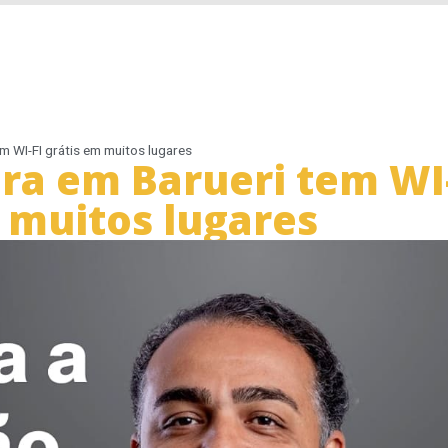
 WI-FI grátis em muitos lugares
a em Barueri tem WI-
 muitos lugares