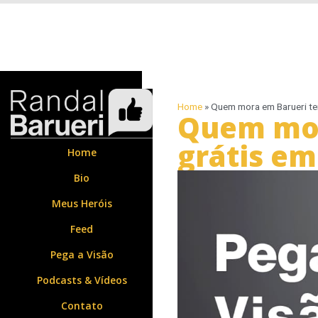
Home
»
Quem mora em Barueri tem
Quem mor
grátis em
Home
Bio
Meus Heróis
Feed
Pega a Visão
Podcasts & Vídeos
Contato