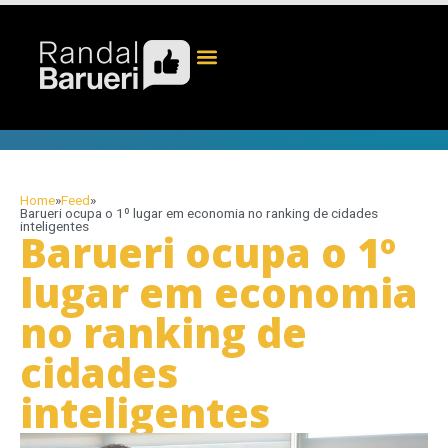
Home
»
Feed
»
Barueri ocupa o 1º lugar em economia no ranking de cidades
inteligentes
Barueri ocupa o 1º
lugar em economia
no ranking de
cidades
inteligentes