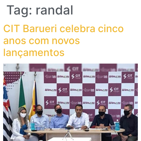
Tag:
randal
CIT Barueri celebra cinco
anos com novos
lançamentos