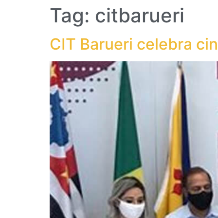
Tag:
citbarueri
CIT Barueri celebra c