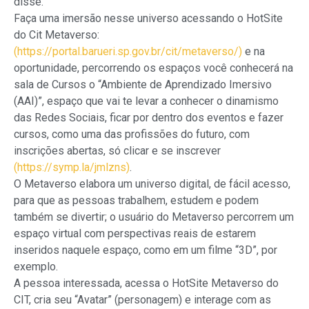
disse.
Faça uma imersão nesse universo acessando o HotSite
do Cit Metaverso:
(https://portal.barueri.sp.gov.br/cit/metaverso/)
e na
oportunidade, percorrendo os espaços você conhecerá na
sala de Cursos o “Ambiente de Aprendizado Imersivo
(AAI)”, espaço que vai te levar a conhecer o dinamismo
das Redes Sociais, ficar por dentro dos eventos e fazer
cursos, como uma das profissões do futuro, com
inscrições abertas, só clicar e se inscrever
(https://symp.la/jmlzns)
.
O Metaverso elabora um universo digital, de fácil acesso,
para que as pessoas trabalhem, estudem e podem
também se divertir; o usuário do Metaverso percorrem um
espaço virtual com perspectivas reais de estarem
inseridos naquele espaço, como em um filme “3D”, por
exemplo.
A pessoa interessada, acessa o HotSite Metaverso do
CIT, cria seu “Avatar” (personagem) e interage com as